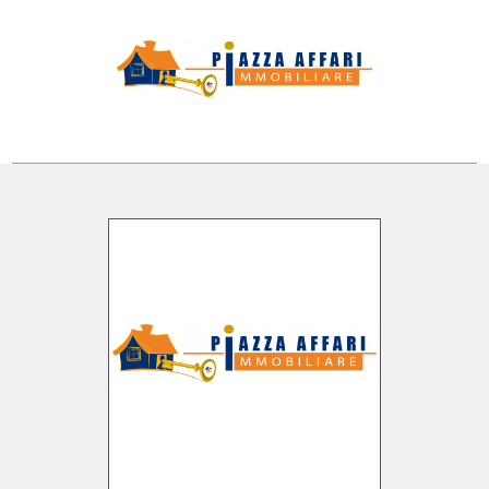
Codice
HOME
SERVIZI
Contratto
UFFICI
Qualsiasi
IMMOBILI
Vendita
CONTATTI
Scegli
dove
cercare
Provincia