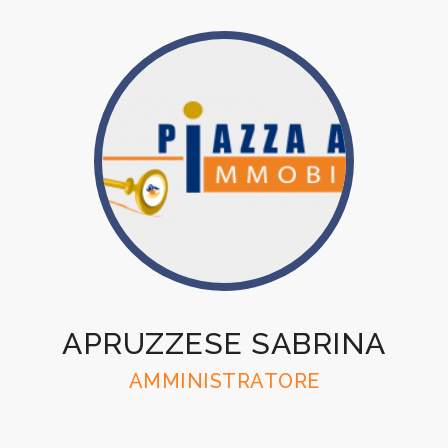
5
5+
Bagni
minimi
Qualsiasi
1
2
APRUZZESE SABRINA
AMMINISTRATORE
3
4