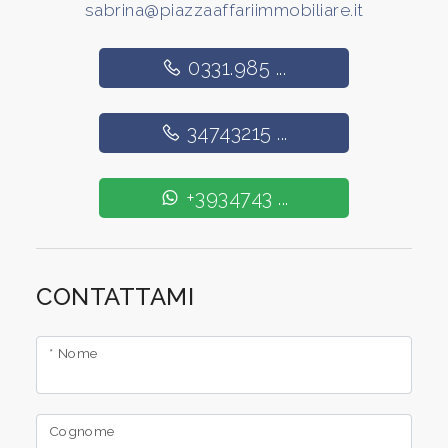
sabrina@piazzaaffariimmobiliare.it
5
0331.985 ...
5+
34743215 ...
Camere
+3934743 ...
minime
Qualsiasi
CONTATTAMI
1
* Nome
2
Cognome
3