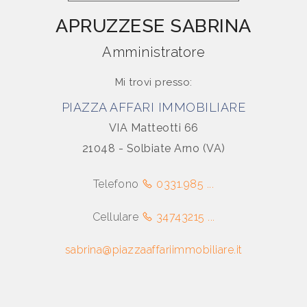
APRUZZESE SABRINA
Comune
Amministratore
Mi trovi presso:
PIAZZA AFFARI IMMOBILIARE
VIA Matteotti 66
21048 - Solbiate Arno (VA)
Tipologia
-
Telefono
0331.985 ...
multiscelta
Cellulare
34743215 ...
Qualsiasi
sabrina@piazzaaffariimmobiliare.it
Residenziali
Commerciali