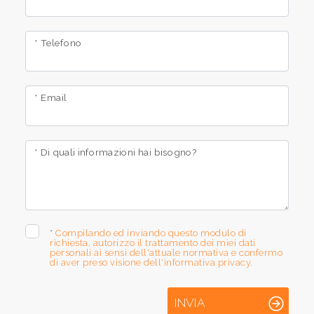
4
* Telefono
5
* Email
5+
* Di quali informazioni hai bisogno?
Altre
opzioni
-
multiscelta
*
Compilando ed inviando questo modulo di
richiesta, autorizzo il trattamento dei miei dati
personali ai sensi dell'attuale normativa e confermo
Giardino
di aver preso visione dell'informativa privacy.
INVIA
Posto auto/Box