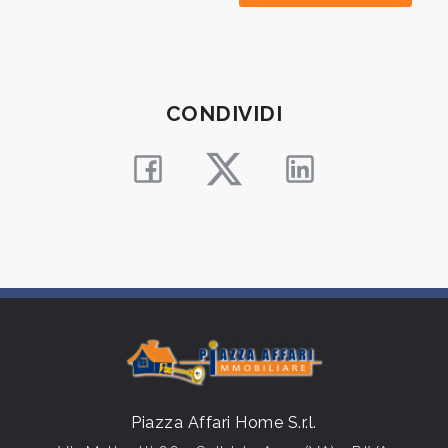
Balcone/Terrazzo
Ascensore
CONDIVIDI
Arredato
Nuova costruzione
Lusso
Piazza Affari Home S.r.l.