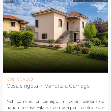
Balcone/Terrazzo
Ascensore
Arredato
Nuova costruzione
Lusso
Cod. CGVL08
Casa singola
in Vendita a Carnago
Nel comune di Carnago, in zona residenziale
tranquilla e riservata ma comoda per il centro e per