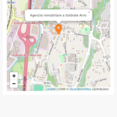
×
Agenzia immobiliare a Solbiate Arno
+
−
Leaflet
| OSM ©
OpenStreetMap
contributors