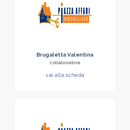
5
5+
Bagni
minimi
Brugaletta Valentina
Qualsiasi
collaboratore
vai alla scheda
1
2
3
4