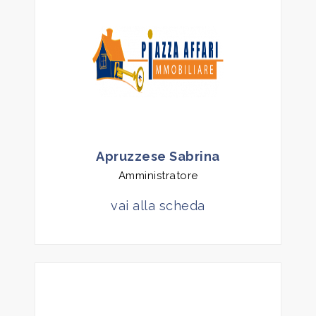
Locali
minimi
Qualsiasi
1
Apruzzese Sabrina
Amministratore
2
vai alla scheda
3
4