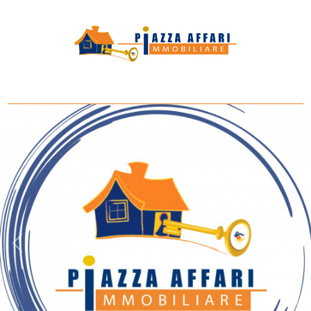
Codice
HOME
SERVIZI
Contratto
UFFICI
Qualsiasi
IMMOBILI
Vendita
CONTATTI
Scegli
dove
cercare
Provincia