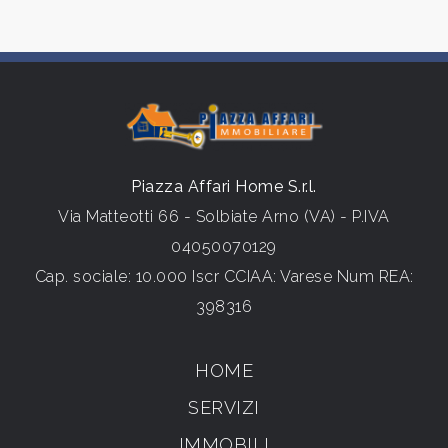
Piazza Affari Home S.r.l.
Via Matteotti 66 - Solbiate Arno (VA) - P.IVA
04050070129
Cap. sociale: 10.000 Iscr CCIAA: Varese Num REA:
398316
HOME
SERVIZI
IMMOBILI