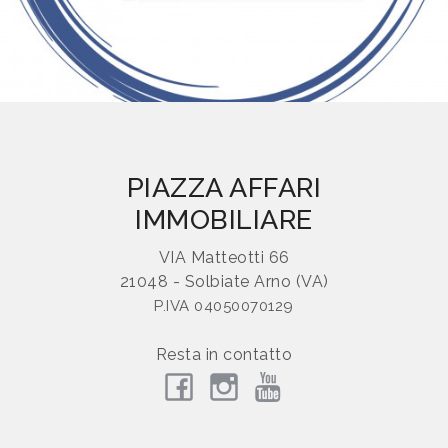
Comune
1
/
3
PIAZZA AFFARI
IMMOBILIARE
Tipologia
-
VIA Matteotti 66
multiscelta
21048 - Solbiate Arno (VA)
P.IVA 04050070129
Qualsiasi
Resta in contatto
Residenziali
Commerciali