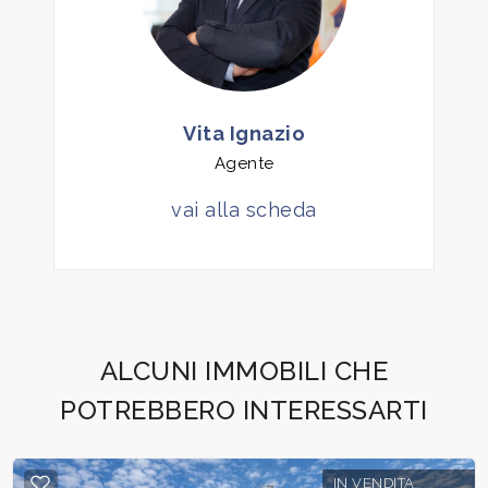
4
5
Vita Ignazio
Agente
5+
vai alla scheda
Altre
opzioni
-
multiscelta
ALCUNI IMMOBILI CHE
POTREBBERO INTERESSARTI
Giardino
Posto auto/Box
IN VENDITA