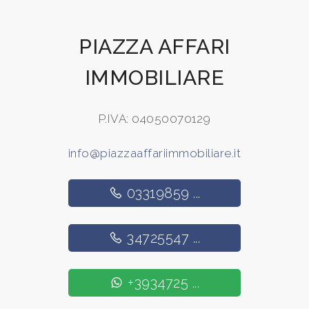
PIAZZA AFFARI
IMMOBILIARE
P.IVA: 04050070129
info@piazzaaffariimmobiliare.it
03319859 ...
34725547 ...
+3934725 ...