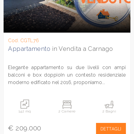
Cod. CGTL76
Appartamento
in Vendita a Carnago
Elegante appartamento su due livelli con ampi
balconi e box doppioIn un contesto residenziale
moderno edificato nel 2016, proponiamo...
142 mq
2 Camere
2 Bagni
€ 209.000
DETTAGLI