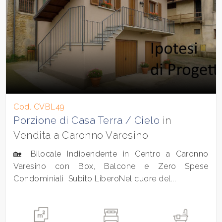
Cod. CVBL49
Porzione di Casa Terra / Cielo
in
Vendita a Caronno Varesino
🏡 Bilocale Indipendente in Centro a Caronno
Varesino con Box, Balcone e Zero Spese
Condominiali  Subito LiberoNel cuore del...