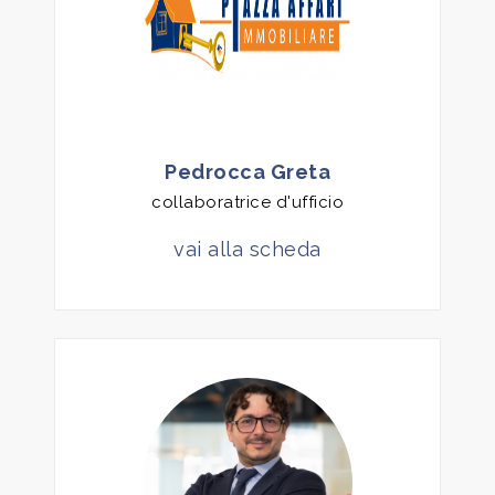
5
5+
Pedrocca Greta
collaboratrice d'ufficio
Camere
minime
vai alla scheda
Qualsiasi
1
2
3