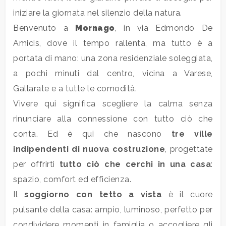
iniziare la giornata nel silenzio della natura.
Benvenuto a
Mornago
, in via Edmondo De
Locali
Amicis, dove il tempo rallenta, ma tutto è a
minimi
portata di mano: una zona residenziale soleggiata,
a pochi minuti dal centro, vicina a Varese,
Qualsiasi
Gallarate e a tutte le comodità.
Vivere qui significa scegliere la calma senza
1
rinunciare alla connessione con tutto ciò che
conta. Ed è qui che nascono
tre ville
2
indipendenti di nuova costruzione
, progettate
per offrirti
tutto ciò che cerchi in una casa
:
3
spazio, comfort ed efficienza.
Il
soggiorno con tetto a vista
è il cuore
4
pulsante della casa: ampio, luminoso, perfetto per
condividere momenti in famiglia o accogliere gli