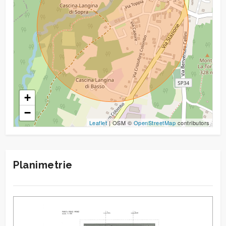
Elettrico
Sanitari sospesi
Vasca
idromassaggio
Doccia
Infissi in
alluminio
Predisposizione
+
allarme
−
Tapparelle
Leaflet
| OSM ©
OpenStreetMap
contributors
Planimetrie