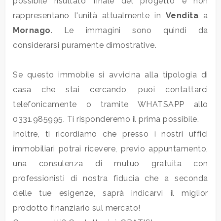
possibile risultato finale del progetto e non
rappresentano l'unità attualmente in
Vendita
a
4
Mornago
. Le immagini sono quindi da
considerarsi puramente dimostrative.
5
Se questo immobile si avvicina alla tipologia di
5+
casa che stai cercando, puoi contattarci
telefonicamente o tramite WHATSAPP allo
Altre
0331.985995. Ti risponderemo il prima possibile.
opzioni
Inoltre, ti ricordiamo che presso i nostri uffici
-
immobiliari potrai ricevere, previo appuntamento,
multiscelta
una consulenza di mutuo gratuita con
professionisti di nostra fiducia che a seconda
Giardino
delle tue esigenze, saprà indicarvi il miglior
prodotto finanziario sul mercato!
Posto auto/Box