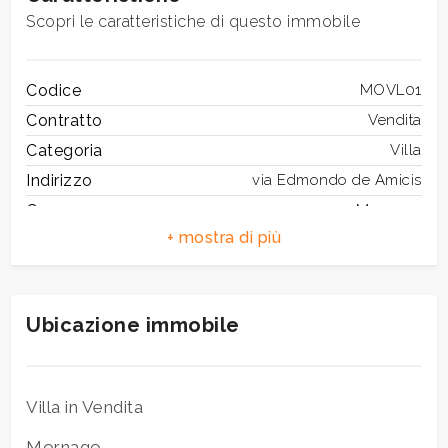
Scopri le caratteristiche di questo immobile
Codice
MOVL01
Contratto
Vendita
Categoria
Villa
Indirizzo
via Edmondo de Amicis
Comune
Mornago
Totale mq
250 mq
Camere
3
Bagni
2
Ubicazione immobile
Locali
4
Stato conservazione
Ottimo
Piano
Piano terra
Villa in Vendita
Piani totali
2
Mornago