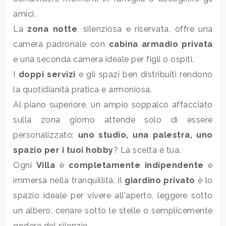
5
amici.
La
zona notte
, silenziosa e riservata, offre una
5+
camera padronale con
cabina armadio privata
e una seconda camera ideale per figli o ospiti.
Bagni
I
doppi servizi
e gli spazi ben distribuiti rendono
minimi
la quotidianità pratica e armoniosa.
Al piano superiore, un ampio soppalco affacciato
Qualsiasi
sulla zona giorno attende solo di essere
personalizzato:
uno studio, una palestra, uno
1
spazio per i tuoi hobby
? La scelta è tua.
Ogni
Villa
è
completamente indipendente
e
2
immersa nella tranquillità. Il
giardino privato
è lo
spazio ideale per vivere all'aperto, leggere sotto
3
un albero, cenare sotto le stelle o semplicemente
4
godere del silenzio.