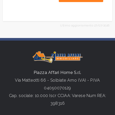
Ultimo aggiornamento 27/07/2026
Piazza Affari Home S.r.l.
Via Matteotti 66 - Solbiate Arno (VA) - P.IVA
04050070129
Cap. sociale: 10.000 Iscr CCIAA: Varese Num REA:
398316