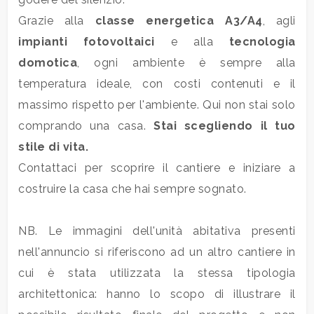
Grazie alla
classe energetica A3/A4
, agli
5
impianti fotovoltaici
e alla
tecnologia
domotica
, ogni ambiente è sempre alla
5+
temperatura ideale, con costi contenuti e il
massimo rispetto per l'ambiente. Qui non stai solo
comprando una casa.
Stai scegliendo il tuo
Camere
stile di vita.
minime
Contattaci per scoprire il cantiere e iniziare a
Qualsiasi
costruire la casa che hai sempre sognato.
1
NB. Le immagini dell'unità abitativa presenti
nell'annuncio si riferiscono ad un altro cantiere in
2
cui è stata utilizzata la stessa tipologia
architettonica: hanno lo scopo di illustrare il
3