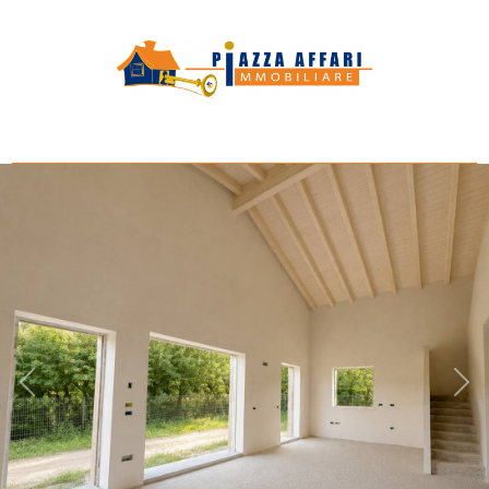
Codice
HOME
SERVIZI
Contratto
UFFICI
Qualsiasi
IMMOBILI
Vendita
CONTATTI
Scegli
dove
cercare
Provincia