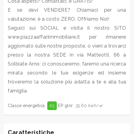
Cosa aspetti? Contattaci, è GRATIS!
E se devi VENDERE? Chiamaci per una
Balcone/Terrazzo
valutazione: è a costo ZERO, Offriamo Noi!
Seguici sui SOCIAL e visita il nostro SITO
Ascensore
www.piazzaaffariimmobiliare.it per rimanere
aggiornato sulle nostre proposte, o vieni a trovarci
Arredato
presso la nostra SEDE in via Matteotti, 66 a
Solbiate Arno: ci conosceremo, faremo una ricerca
Nuova costruzione
mirata secondo le tue esigenze ed insieme
troveremo la soluzione più adatta a te e alla tua
Lusso
famiglia.
Classe energetica
:
A3
EP glnr
: 35.60 kwh/㎡
Caratteristiche